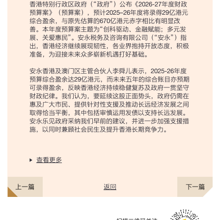
香港特别行政区政府（“政府”）公布《2026-27年度财政
预算案》（预算案），预计2025–26年度将录得29亿港元
综合盈余，与原先估算的670亿港元赤字相比有明显改
善。本年度预算案主题为“创科驱动、金融赋能；多元发
展、关爱惠民”。安永税务及咨询有限公司（“安永”）指
出，香港经济继续展现韧性，各业界抱持开放态度，积极
准备，为迎接未来众多崭新机遇打好基础。
安永香港及澳门区主管合伙人李舜儿表示，2025-26年度
预算综合盈余达29亿港元，而未来五年的综合账目亦预期
可录得盈余，反映香港经济持续稳健复苏及政府一贯坚守
财政纪律。我们认为，要延续这股正面势头，政府仍需在
惠及广大市民、提供针对性支援及推动长远经济发展之间
取得恰当平衡，其中包括审慎运用发债以支持长远发展。
安永乐见政府采纳我们早前的建议，并进一步加强支援措
施，以同时兼顾社会民生及提升香港长期竞争力。
查看更多
返回
上一篇
下一篇