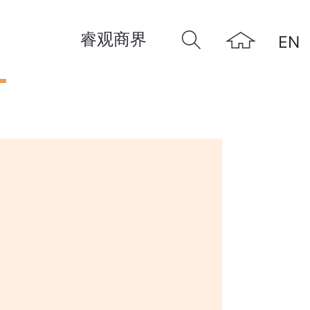
睿观商界
EN
远