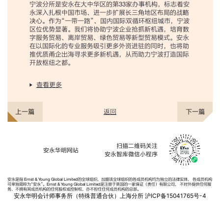
宁波分所是安永在大中华区的第33家办事机构，标志着安
永深入扎根中国市场、进一步扩展长三角地区布局的战略
决心。作为“一带一路”、国内国际双循环枢纽城市，宁波
区位优势显著。我们将协助宁波企业抢抓新机遇，培育数
字服务贸易、离岸贸易、绿色贸易等新型贸易模式。安永
在以国际化的专业服务吸引更多外资进驻的同时，也将助
推优质甬企出海寻求更多新机遇，从而助力宁波打造国际
开放枢纽之都。
查看更多
返回
上一篇
下一篇
扫描二维码关注
安永华明网站
安永智库微信小程序
安永是指 Ernst & Young Global Limited的全球组织，加盟该全球组织的各成员机构均为独立的法律实体， 各成员机构
可单独简称为“安永”。Ernst & Young Global Limited是注册于英国的一家保证（责任）有限公司， 不对外提供任何服
务，不拥有其成员机构的任何股权或控制权，亦不担任任何成员机构的总部。
安永华明会计师事务所（特殊普通合伙）上海分所
沪ICP备15041765号-4