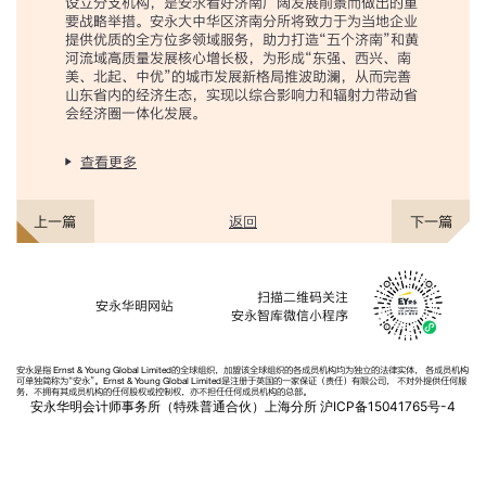
设立分支机构，是安永看好济南广阔发展前景而做出的重
要战略举措。安永大中华区济南分所将致力于为当地企业
提供优质的全方位多领域服务，助力打造“五个济南”和黄
河流域高质量发展核心增长极，为形成“东强、西兴、南
美、北起、中优”的城市发展新格局推波助澜，从而完善
山东省内的经济生态，实现以综合影响力和辐射力带动省
会经济圈一体化发展。
查看更多
返回
上一篇
下一篇
扫描二维码关注
安永华明网站
安永智库微信小程序
安永是指 Ernst & Young Global Limited的全球组织，加盟该全球组织的各成员机构均为独立的法律实体， 各成员机构
可单独简称为“安永”。Ernst & Young Global Limited是注册于英国的一家保证（责任）有限公司， 不对外提供任何服
务，不拥有其成员机构的任何股权或控制权，亦不担任任何成员机构的总部。
安永华明会计师事务所（特殊普通合伙）上海分所
沪ICP备15041765号-4