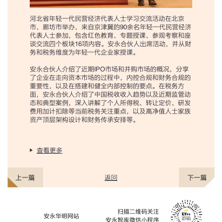
河北省年轻一代民营经济代表人士学习交流活动在北京
市、廊坊市举办，来自京津冀的90余名年轻一代民营经济
代表人士参加，包含红色教育、专题授课、参观考察和座
谈交流四个板块16项内容。安永合伙人出席活动，并从财
务和税务维度为年轻一代企业家授课。
安永合伙人介绍了近期IPO市场和并购市场的概况，分享
了企业在走向资本市场的过程中，内控合规和财务合规的
重要性，以及在搭建和健全内部控制的要点。在税务方
面，安永合伙人介绍了中国税收收入趋势以及近期监管动
态和典型案例，深入讲解了个人所得税、转让定价、研发
费用加计扣除等当前税务关注重点，以及高净值人士家族
资产顶层架构设计和财务传承安排等。
查看更多
返回
上一篇
下一篇
扫描二维码关注
安永华明网站
安永智库微信小程序