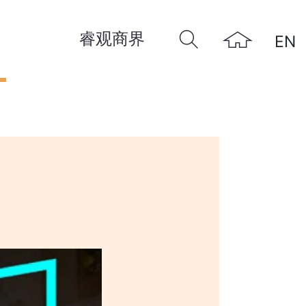
睿观商界
EN
远