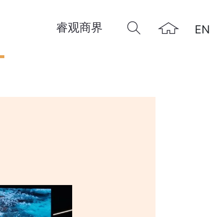
睿观商界
EN
远