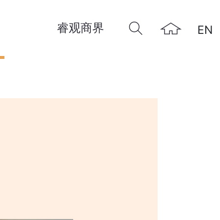
睿观商界
EN
远