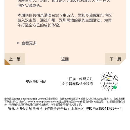
深耕青年人才培育，累计助力近350名港澳台大学生在大
湾区实践成长。
本期项目共招录港澳台实习生52人，紧扣职业赋能与湾区
融入双主线，通过广州、深圳两地的系列主题活动，为青
年打造全方位的成长体验。
查看更多
返回
上一篇
下一篇
扫描二维码关注
安永华明网站
安永智库微信小程序
安永是指 Ernst & Young Global Limited的全球组织，加盟该全球组织的各成员机构均为独立的法律实体， 各成员机构
可单独简称为“安永”。Ernst & Young Global Limited是注册于英国的一家保证（责任）有限公司， 不对外提供任何服
务，不拥有其成员机构的任何股权或控制权，亦不担任任何成员机构的总部。
安永华明会计师事务所（特殊普通合伙）上海分所
沪ICP备15041765号-4