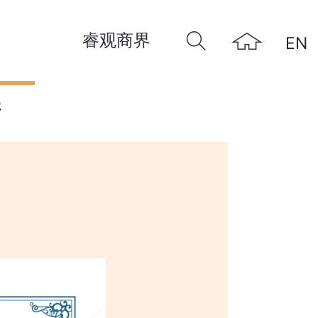
睿观商界
EN
远