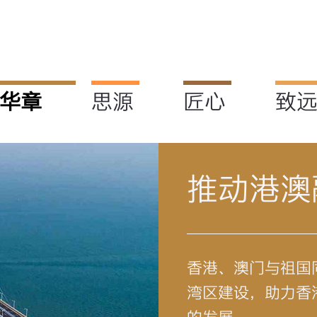
华章
思源
匠心
致
推动港澳
香港、澳门与祖国
湾区建设，助力香