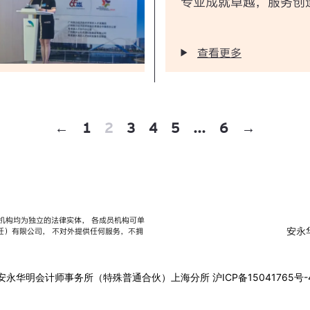
专业成就卓越，服务创
查看更多
←
1
2
3
4
5
...
6
→
织的各成员机构均为独立的法律实体， 各成员机构可单
安永
家保证（责任）有限公司， 不对外提供任何服务，不拥
安永华明会计师事务所（特殊普通合伙）上海分所
沪ICP备15041765号-