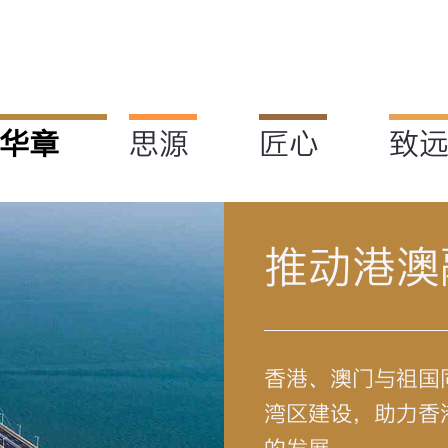
华章
思源
匠心
致
推动港澳
香港、澳门与祖国
湾区建设，助力香