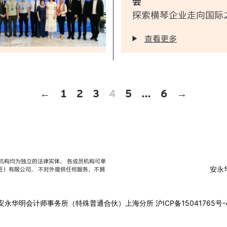
会”
探索横琴企业走向国际
查看更多
←
1
2
3
4
5
...
6
→
织的各成员机构均为独立的法律实体， 各成员机构可单
安永
家保证（责任）有限公司， 不对外提供任何服务，不拥
安永华明会计师事务所（特殊普通合伙）上海分所
沪ICP备15041765号-