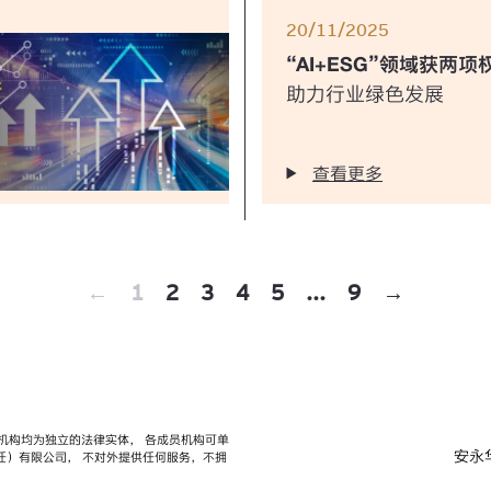
20/11/2025
“AI+ESG”领域获两
助力行业绿色发展
查看更多
←
1
2
3
4
5
...
9
→
织的各成员机构均为独立的法律实体， 各成员机构可单
安永
家保证（责任）有限公司， 不对外提供任何服务，不拥